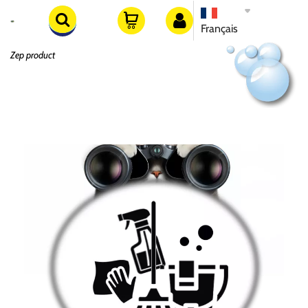
Français
Zep product
Zep product