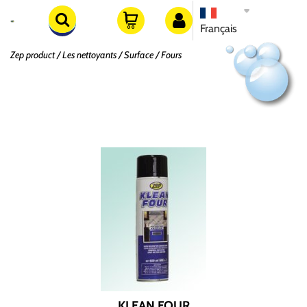
Français
Zep product
Les nettoyants
Surface
Fours
Fours
Trier par
KLEAN FOUR