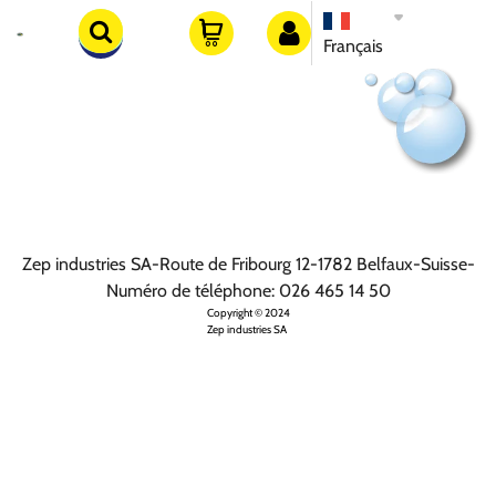
Français
Veuillez sélectionner 2 à 4 articles à comparer
902380309
Suite
Zep industries SA
-
Route de Fribourg 12
-
1782
Belfaux
-
Suisse
-
Numéro de téléphone: 026 465 14 50
Copyright © 2024
Zep industries SA