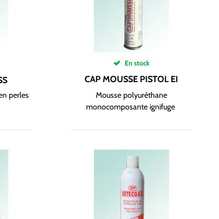
En stock
CAP MOUSSE PISTOL EI
SS
en perles
Mousse polyuréthane
monocomposante ignifuge