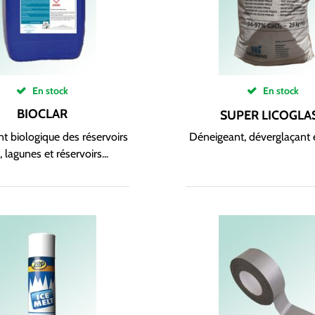
En stock
En stock
BIOCLAR
SUPER LICOGLA
t biologique des réservoirs
Déneigeant, déverglaçant 
, lagunes et réservoirs...