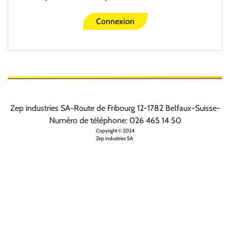
Connexion
Prénom :
*
Nom de famille :
*
Zep industries SA
-
Route de Fribourg 12
-
1782
Belfaux
-
Suisse
-
Numéro de téléphone: 026 465 14 50
Copyright © 2024
Zep industries SA
Générer un mot de passe
Mot de passe :
*
Confirmation mot de passe :
*